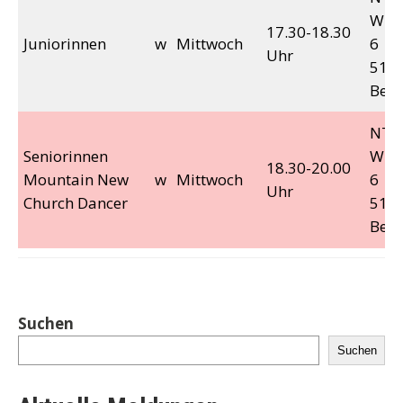
Wupp
17.30-18.30
Juniorinnen
w
Mittwoch
6
Uhr
5138
Berg
NTV-
Seniorinnen
Wupp
18.30-20.00
Mountain New
w
Mittwoch
6
Uhr
Church Dancer
5138
Berg
Suchen
Suchen