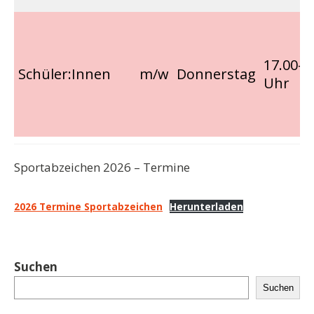
17.00-1
Schüler:Innen
m/w
Donnerstag
Uhr
Sportabzeichen 2026
–
Termine
2026 Termine Sportabzeichen
Herunterladen
Suchen
Suchen